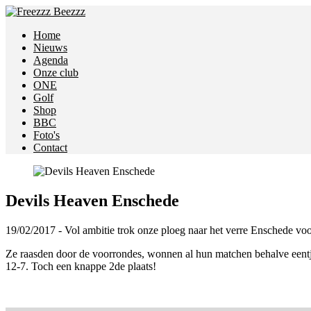
Home
Nieuws
Agenda
Onze club
ONE
Golf
Shop
BBC
Foto's
Contact
Devils Heaven Enschede
19/02/2017 - Vol ambitie trok onze ploeg naar het verre Enschede vo
Ze raasden door de voorrondes, wonnen al hun matchen behalve eentje 
12-7. Toch een knappe 2de plaats!