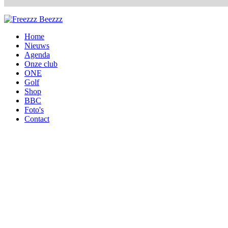
Home
Nieuws
Agenda
Onze club
ONE
Golf
Shop
BBC
Foto's
Contact